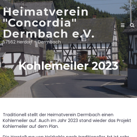
Skip
Heimatverein
to
content
"Concordia"
Dermbach e.V.
57562 Herdorf – Dermbach
Kohlemeiler 2023
Traditionell stellt der Heimatverein Dermbach einen
Kohlemeiler auf. Auch im Jahr 2023 stand wieder das Projekt
Kohlemeiler auf dem Plan.